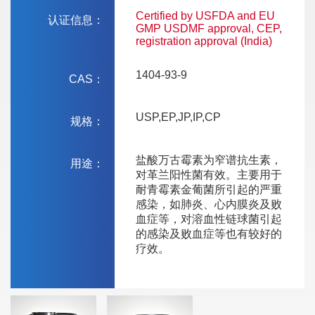
Certified by USFDA and EU
认证信息：
GMP USDMF approval, CEP,
registration approval (India)
1404-93-9
CAS：
USP,EP,JP,IP,CP
规格：
盐酸万古霉素为窄谱抗生素，
用途：
对革兰阳性菌有效。主要用于
耐青霉素金葡菌所引起的严重
感染，如肺炎、心内膜炎及败
血症等，对溶血性链球菌引起
的感染及败血症等也有较好的
疗效。