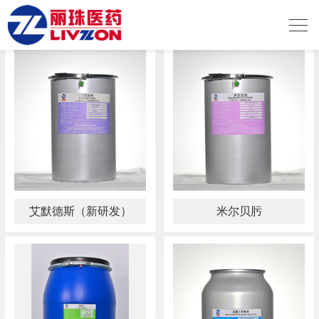
兽用药
艾默德斯（新研发）
米尔贝肟